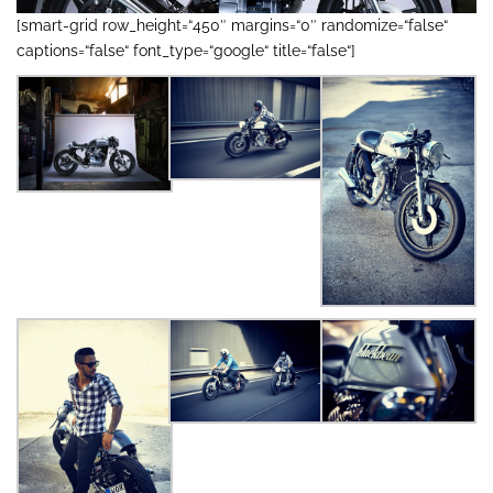
[smart-grid row_height=“450″ margins=“0″ randomize=“false“
captions=“false“ font_type=“google“ title=“false“]