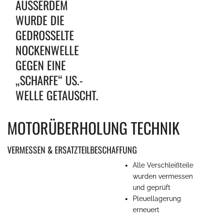
AUSSERDEM W
URDE DIE G
EDROSSELTE N
OCKENWELLE G
EGEN EINE „
SCHARFE“ US.- W
ELLE GETAUSCHT.
MOTORÜBERHOLUNG TECHNIK
VERMESSEN & ERSATZTEILBESCHAFFUNG
Alle Verschleißteile
wurden vermessen
und geprüft
Pleuellagerung
erneuert